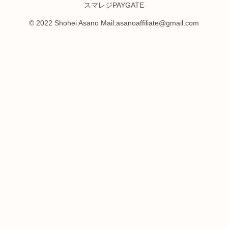
スマレジPAYGATE
© 2022 Shohei Asano Mail:asanoaffiliate@gmail.com