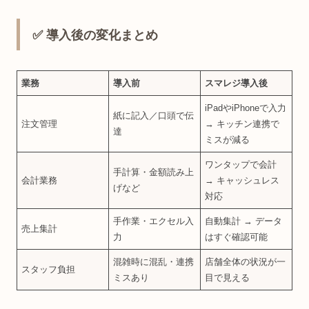
✅ 導入後の変化まとめ
業務
導入前
スマレジ導入後
iPadやiPhoneで入力
紙に記入／口頭で伝
注文管理
→ キッチン連携で
達
ミスが減る
ワンタップで会計
手計算・金額読み上
会計業務
→ キャッシュレス
げなど
対応
手作業・エクセル入
自動集計 → データ
売上集計
力
はすぐ確認可能
混雑時に混乱・連携
店舗全体の状況が一
スタッフ負担
ミスあり
目で見える