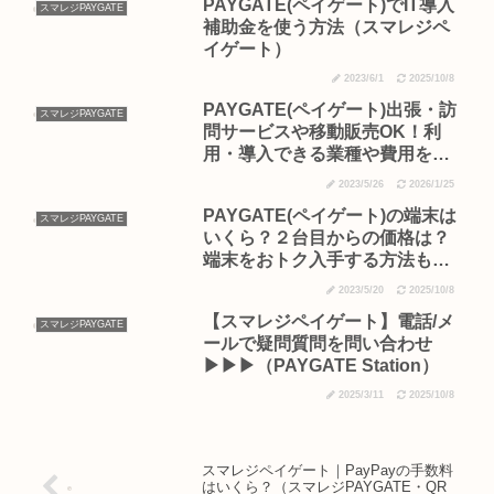
PAYGATE(ペイゲート)でIT導入
スマレジPAYGATE
補助金を使う方法（スマレジペ
イゲート）
2023/6/1
2025/10/8
PAYGATE(ペイゲート)出張・訪
スマレジPAYGATE
問サービスや移動販売OK！利
用・導入できる業種や費用を徹
底解説！（スマレジペイゲー
2023/5/26
2026/1/25
ト）
PAYGATE(ペイゲート)の端末は
スマレジPAYGATE
いくら？２台目からの価格は？
端末をおトク入手する方法もご
紹介！（スマレジ）
2023/5/20
2025/10/8
【スマレジペイゲート】電話/メ
スマレジPAYGATE
ールで疑問質問を問い合わせ
▶︎▶︎▶︎（PAYGATE Station）
2025/3/11
2025/10/8
スマレジペイゲート｜PayPayの手数料
はいくら？（スマレジPAYGATE・QR