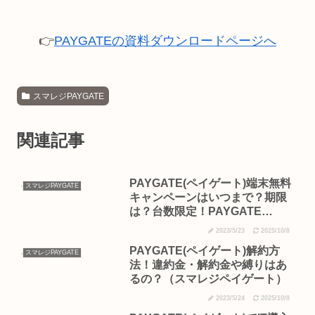
👉
PAYGATEの資料ダウンロードページへ
スマレジPAYGATE
関連記事
PAYGATE(ペイゲート)端末無料
スマレジPAYGATE
キャンペーンはいつまで？期限
は？台数限定！PAYGATE
Stationをタダで入手できるのは
2023/5/23
2025/10/8
今だけ！（スマレジ ペイゲー
PAYGATE(ペイゲート)解約方
ト）
スマレジPAYGATE
法！違約金・解約金や縛りはあ
るの？（スマレジペイゲート）
2023/5/24
2025/10/8