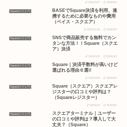
2024/3/27
2026/8/3
BASEでSquare決済を利用、連
Square(スクエア)
携するために必要なものや費用
（ベイス・スクエア）
2023/11/28
2026/8/3
SNSで商品販売する無料でカン
Square(スクエア)
タンな方法！！Square（スクエ
ア）決済
2024/5/31
2026/8/3
Square｜決済手数料が高いけど
Square(スクエア)
選ばれる理由６選!!
2024/3/10
2026/8/3
Square（スクエア）スクエアレ
Square(スクエア)
ジスターの口コミや評判は？
（Squareレジスター）
2024/4/3
2026/8/3
スクエアターミナル｜ユーザー
Square(スクエア)
の口コミや評判は？導入して大
丈夫？（Square）