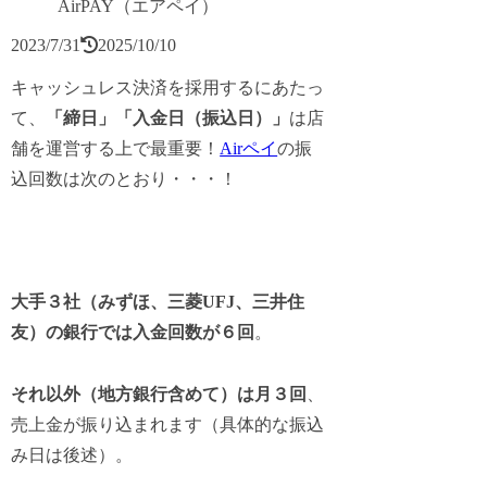
AirPAY（エアペイ）
2023/7/31
2025/10/10
キャッシュレス決済を採用するにあたっ
て、
「締日」「入金日（振込日）」
は店
舗を運営する上で最重要！
Airペイ
の振
込回数は次のとおり・・・！
大手３社（みずほ、三菱UFJ、三井住
友）の銀行では入金回数が６回
。
それ以外（地方銀行含めて）は月３回
、
売上金が振り込まれます（具体的な振込
み日は後述）。