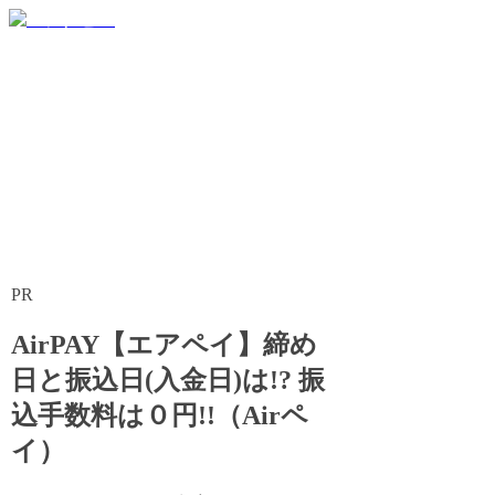
これさえ見れば安心！！POSレジ最強の味方！！
PR
AirPAY【エアペイ】締め
日と振込日(入金日)は!? 振
込手数料は０円!!（Airペ
イ）