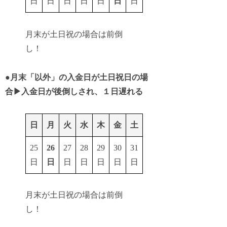
日
日
日
日
日
日
日
月末が土日祝の場合は前倒
し！
●
月末「以外」の入金日が土日祝日の場
合▶︎入金日が後倒しされ、１日遅れる
日
月
火
水
木
金
土
25
26
27
28
29
30
31
日
日
日
日
日
日
日
月末が土日祝の場合は前倒
し！