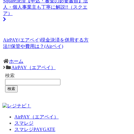
Square決済【申込・審査の必要書類】法
人・個人事業主も丁寧に解説!!（スクエ
ア）
AirPAY(エアペイ)現金決済を併用する方
法!!保管や費用は？(Airペイ)
ホーム
AirPAY（エアペイ）
検索
検索
AirPAY（エアペイ）
スマレジ
スマレジPAYGATE