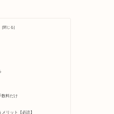
次
る
手数料だけ
使うメリット【必読】