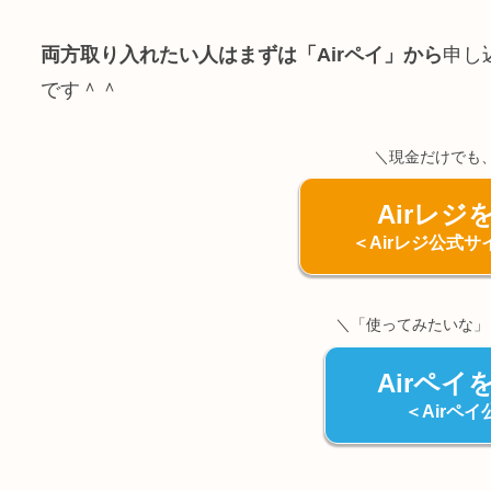
両方取り入れたい人はまずは「Airペイ」から
申し
です＾＾
＼現金だけでも、
Airレ
＜Airレジ公式
＼「使ってみたいな」
Airペ
＜Airペ