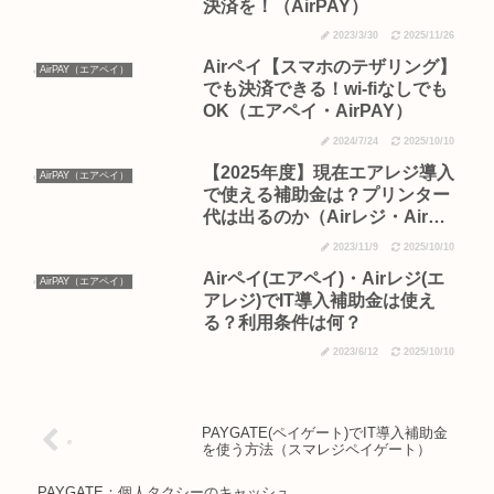
決済を！（AirPAY）
2023/3/30
2025/11/26
Airペイ【スマホのテザリング】
AirPAY（エアペイ）
でも決済できる！wi-fiなしでも
OK（エアペイ・AirPAY）
2024/7/24
2025/10/10
【2025年度】現在エアレジ導入
AirPAY（エアペイ）
で使える補助金は？プリンター
代は出るのか（Airレジ・Airペ
イ・エアペイ）
2023/11/9
2025/10/10
Airペイ(エアペイ)・Airレジ(エ
AirPAY（エアペイ）
アレジ)でIT導入補助金は使え
る？利用条件は何？
2023/6/12
2025/10/10
PAYGATE(ペイゲート)でIT導入補助金
を使う方法（スマレジペイゲート）
PAYGATE：個人タクシーのキャッシュ