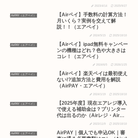
2023/4/14
2025/9/27
【Airペイ】手数料の計算方法！
AirPAY（エアペイ）
月いくら？実例を交えて解
説！！（エアペイ）
2024/5/15
2025/10/10
【Airペイ】ipad無料キャンペー
AirPAY（エアペイ）
ンの機種はどれ？色や大きさは
コレ！（エアペイ）
2024/6/5
2026/1/25
【Airペイ】楽天ペイは最初使え
AirPAY（エアペイ）
ない!?追加方法と費用を解説
（AirPAY・エアペイ）
2024/1/19
2025/10/10
【2025年度】現在エアレジ導入
AirPAY（エアペイ）
で使える補助金は？プリンター
代は出るのか（Airレジ・Airペ
イ・エアペイ）
2023/11/9
2025/10/10
AirPAY｜個人でも申込OK｜審
AirPAY（エアペイ）